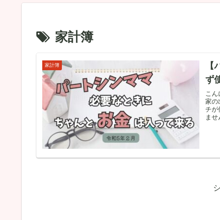
家計簿
【
家計簿
ず
こん
家の
チが
ませ