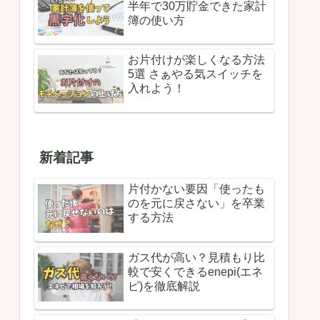
半年で30万貯金できた家計
簿の使い方
お片付けが楽しくなる方法
5選 さぁやる気スイッチを
入れよう！
新着記事
片付かない要因「使ったも
のを元に戻さない」を卒業
する方法
ガス代が高い？見積もり比
較で安くできるenepi(エネ
ピ)を徹底解説