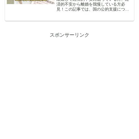
済的不安から離婚を我慢している方必
見！この記事では、国の公的支援につい
て紹介しています。子どもが経済的な理
由で不自由しないように、国も様々なサ
ポートを用意しています。知らずに取り
逃がすのは勿体ない！記事をチェックし
てすぐに手続きをしましょう。
スポンサーリンク