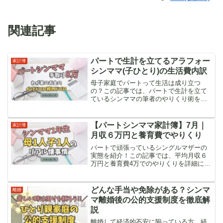
関連記事
パートで生計を立てるアラフォー
家計簿
シンママ(子ひとり)の生活費内訳
母子家庭でパートって生活は成り立つ
の？この記事では、パートで生計を立て
ているシンママの筆者のやりくり術を公
開。長期的な不安を解消すべく、今後の
資産アップについても解説しています。
実は労働時間を増やす以外に黒字化出来
【パートシンママ家計簿】7月｜
家計簿
る方法はあります。
月収６万円と養育費でやりくり
パートで頑張っているシングルマザーの
実態を紹介！この記事では、平均月収６
万円と養育費4万でのやりくりを詳細に公
開しています。今はまだ赤字家計です
が、抑えれる支出は抑えまくっているの
で、支出を削りたい方の参考になると思
どんな手当や免除がある？シンマ
離婚
います。
マ離婚後の公的支援制度を徹底解
説
離婚して経済的不安に陥っている方、経