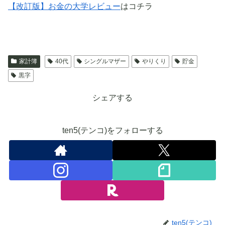
【改訂版】お金の大学レビュー
はコチラ
家計簿
40代
シングルマザー
やりくり
貯金
黒字
シェアする
ten5(テンコ)をフォローする
ten5(テンコ)