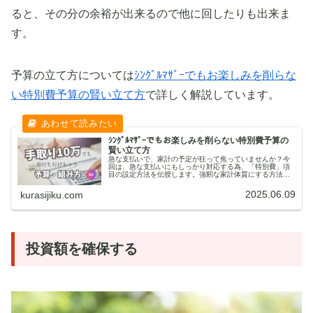
ると、その分の余裕が出来るので他に回したりも出来ま
す。
予算の立て方については
ｼﾝｸﾞﾙﾏｻﾞｰでもお楽しみを削らな
い特別費予算の賢い立て方
で詳しく解説しています。
ｼﾝｸﾞﾙﾏｻﾞｰでもお楽しみを削らない特別費予算の
賢い立て方
急な支払いで、家計の予定が狂って焦っていませんか？今
回は、急な支払いにもしっかり対応する為、「特別費」項
目の設定方法を伝授します。強靭な家計体質にする方法を
知って、安心できる家計管理を目指しませんか？
2025.06.09
kurasijiku.com
投資額を確保する