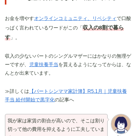
お金を増やす
オンラインコミュニティ、リベシティ
で口酸
収入の8割で暮ら
っぱく言われているワードがこの「
す
」。
収入の少ないパートのシングルマザーにはかなりの無理ゲ
ーですが、
児童扶養手当
を貰えるようになってからは、な
んとか出来ています。
≫詳しくは
【パートシンママ家計簿】R5.1月｜児童扶養
手当 給付開始で黒字化
の記事へ
我が家は家賃の割合が高いので、そこは割り
切って他の費用を抑えるように工夫していま