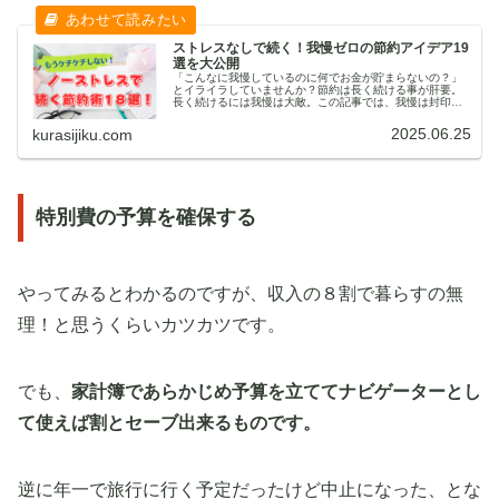
ストレスなしで続く！我慢ゼロの節約アイデア19
選を大公開
「こんなに我慢しているのに何でお金が貯まらないの？」
とイライラしていませんか？節約は長く続ける事が肝要。
長く続けるには我慢は大敵。この記事では、我慢は封印。
最初の一歩を踏み出せば、あとは勝手に節約体質になる方
法を紹介しています。勝手にお金が貯まる家計にしません
2025.06.25
kurasijiku.com
か？
特別費の予算を確保する
やってみるとわかるのですが、収入の８割で暮らすの無
理！と思うくらいカツカツです。
でも、
家計簿であらかじめ予算を立ててナビゲーターとし
て使えば割とセーブ出来るものです。
逆に年一で旅行に行く予定だったけど中止になった、とな