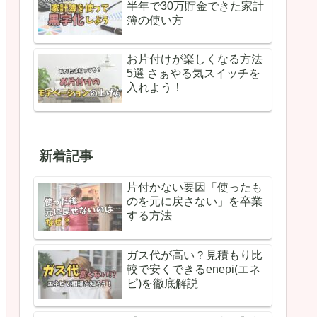
半年で30万貯金できた家計
簿の使い方
お片付けが楽しくなる方法
5選 さぁやる気スイッチを
入れよう！
新着記事
片付かない要因「使ったも
のを元に戻さない」を卒業
する方法
ガス代が高い？見積もり比
較で安くできるenepi(エネ
ピ)を徹底解説