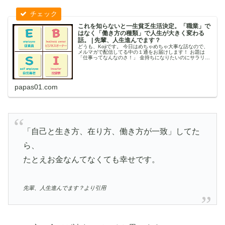
これを知らないと一生貧乏生活決定。「職業」で
はなく「働き方の種類」で人生が大きく変わる
話。 | 先輩、人生進んでます？
どうも、Kojiです。 今日はめちゃめちゃ大事な話なので、
メルマガで配信してる中の１通をお届けします！ お題は
「仕事ってなんなのさ！」 金持ちになりたいのにサラリー
マンしてるってことは、野球選手になりたいのにリフティ
ング練習してるヤツと...
papas01.com
「自己と生き方、在り方、働き方が一致」してた
ら、
たとえお金なんてなくても幸せです。
先輩、人生進んでます？より引用