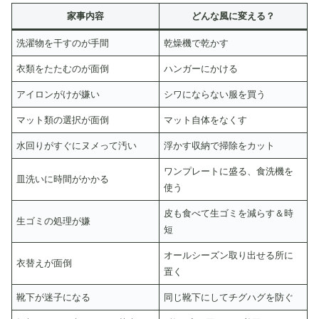
家事内容
どんな風に変える？
洗濯物を干すのが手間
乾燥機で乾かす
衣類をたたむのが面倒
ハンガーにかける
アイロンがけが嫌い
シワにならない服を買う
マット類の選択が面倒
マット自体をなくす
水回りがすぐにヌメって汚い
浮かす収納で掃除をカット
ワンプレートに盛る、食洗機を
皿洗いに時間がかかる
使う
皮も食べて生ゴミを減らす＆時
生ゴミの処理が嫌
短
オールシーズン取り出せる所に
衣替えが面倒
置く
靴下が迷子になる
同じ靴下にしてチグハグを防ぐ