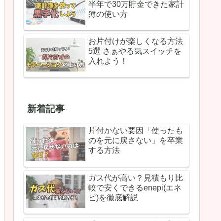
半年で30万貯金できた家計
簿の使い方
お片付けが楽しくなる方法
5選 さぁやる気スイッチを
入れよう！
新着記事
片付かない要因「使ったも
のを元に戻さない」を卒業
する方法
ガス代が高い？見積もり比
較で安くできるenepi(エネ
ピ)を徹底解説