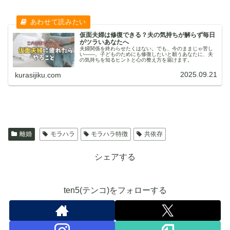
仮面夫婦は修復できる？夫の気持ちが解らず毎日
がツラいあなたへ
夫婦関係を終わらせたくはない。でも、今のままじゃ苦し
い——。子どものためにも修復したいと願うあなたに、夫
の気持ちを知るヒントと心の整え方を届けます。
2025.09.21
kurasijiku.com
離婚
モラハラ
モラハラ特徴
共依存
シェアする
ten5(テンコ)をフォローする