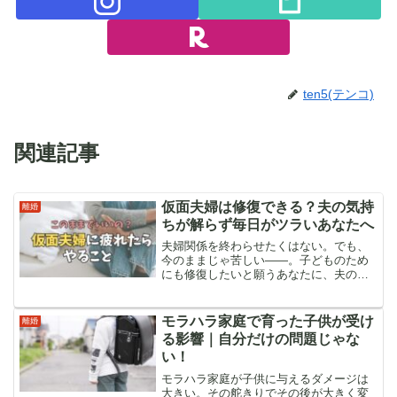
ten5(テンコ)
関連記事
仮面夫婦は修復できる？夫の気持
離婚
ちが解らず毎日がツラいあなたへ
夫婦関係を終わらせたくはない。でも、
今のままじゃ苦しい——。子どものため
にも修復したいと願うあなたに、夫の気
持ちを知るヒントと心の整え方を届けま
す。
モラハラ家庭で育った子供が受け
離婚
る影響｜自分だけの問題じゃな
い！
モラハラ家庭が子供に与えるダメージは
大きい。その舵きりでその後が大きく変