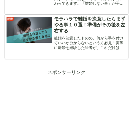
わってきます。「離婚しない事」が子供
に悪影響になるケースもあるという事を
知って欲しい。判断に迷った時はこの記
事を読んで下さい。
モラハラで離婚を決意したらまず
離婚
やる事１０選！準備がその後を左
右する
離婚を決意したものの、何から手を付け
ていいか分からないという方必見！実際
に離婚を経験した筆者が、これだけはや
っておいた方がいいと感じた事をリスト
化して解説しています。不安が先行しが
ちな時期ですが、一つ一つ進んでいけば
幸せな未来が待っているはずです。
スポンサーリンク