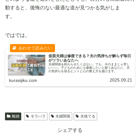
動すると、後悔のない
最適
な
道
が見つかる気がしま
す。
ではでは。
仮面夫婦は修復できる？夫の気持ちが解らず毎日
がツラいあなたへ
夫婦関係を終わらせたくはない。でも、今のままじゃ苦し
い——。子どものためにも修復したいと願うあなたに、夫
の気持ちを知るヒントと心の整え方を届けます。
2025.09.21
kurasijiku.com
離婚
モラハラ
夫婦関係
夫捨てる
シェアする