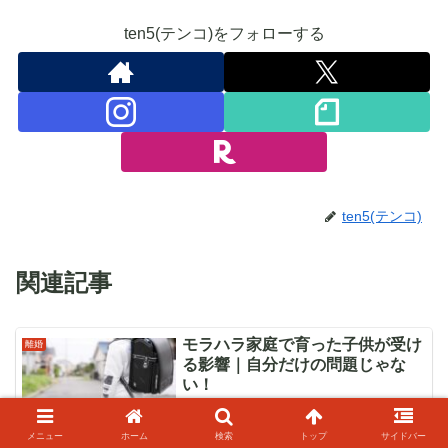
ten5(テンコ)をフォローする
ten5(テンコ)
関連記事
モラハラ家庭で育った子供が受け
離婚
る影響｜自分だけの問題じゃな
い！
モラハラ家庭が子供に与えるダメージは
大きい。その舵きりでその後が大きく変
メニュー
ホーム
検索
トップ
サイドバー
わってきます。「離婚しない事」が子供