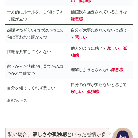
い
、孤独感
一方的にルールを押し付けてき
価値観を強要されているような
て腹が立つ
嫌悪感
感謝やねぎらいははないのに文
自分が大事にされてないと感じ
句は言われて腹が立つ
て
悲しい
他人のように感じて
寂しい
、孤
情報を共有してくれない
独感
散らかった状態だけ見てため息
理解しようとされない
嫌悪感
つかれて腹立つ
自分の存在が要らないと感じて
自分を頼ってくれず悲しい
寂しい
、孤独感
筆者のケース
私の場合、
寂しさや孤独感
といった感情が多