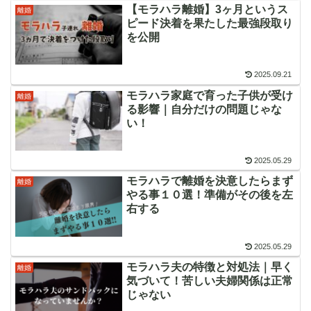
【モラハラ離婚】3ヶ月というス
離婚
ピード決着を果たした最強段取り
を公開
2025.09.21
モラハラ家庭で育った子供が受け
離婚
る影響｜自分だけの問題じゃな
い！
2025.05.29
モラハラで離婚を決意したらまず
離婚
やる事１０選！準備がその後を左
右する
2025.05.29
モラハラ夫の特徴と対処法｜早く
離婚
気づいて！苦しい夫婦関係は正常
じゃない