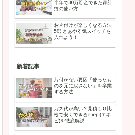
半年で30万貯金できた家計
簿の使い方
お片付けが楽しくなる方法
5選 さぁやる気スイッチを
入れよう！
新着記事
片付かない要因「使ったも
のを元に戻さない」を卒業
する方法
ガス代が高い？見積もり比
較で安くできるenepi(エネ
ピ)を徹底解説