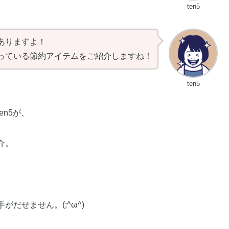
ten5
ありますよ！
っている節約アイテムをご紹介しますね！
ten5
n5が、
介。
だせません。(;^ω^)